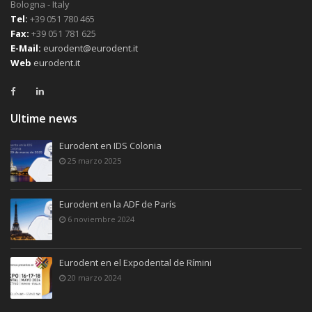
Bologna - Italy
Tel:
+39 051 780 465
Fax:
+39 051 781 625
E-Mail:
eurodent@eurodent.it
Web
eurodent.it
Ultime news
Eurodent en IDS Colonia
25 marzo 2025
Eurodent en la ADF de París
6 noviembre 2024
Eurodent en el Expodental de Rímini
20 marzo 2024