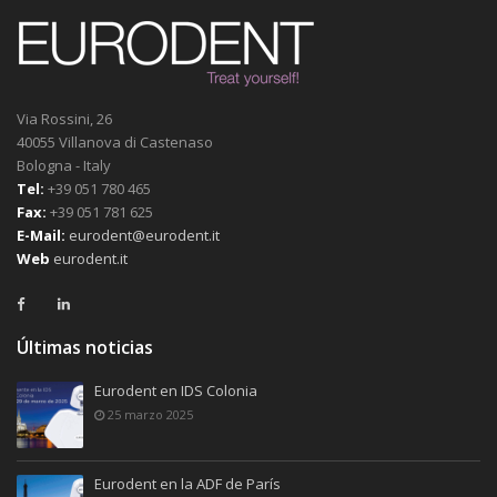
Via Rossini, 26
40055 Villanova di Castenaso
Bologna - Italy
Tel:
+39 051 780 465
Fax:
+39 051 781 625
E-Mail:
eurodent@eurodent.it
Web
eurodent.it
Últimas noticias
Eurodent en IDS Colonia
25 marzo 2025
Eurodent en la ADF de París