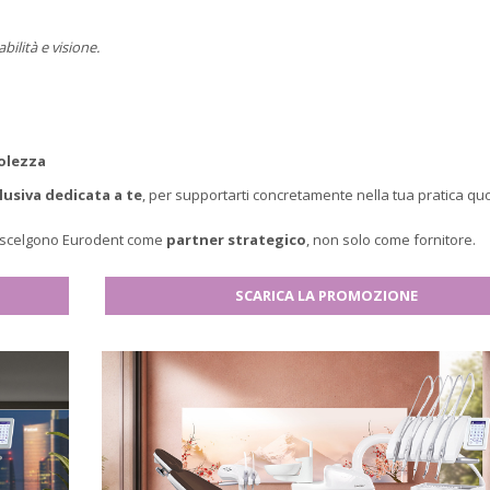
ilità e visione.
olezza
usiva dedicata a te
, per supportarti concretamente nella tua pratica quo
i scelgono Eurodent come
partner strategico
, non solo come fornitore.
SCARICA LA PROMOZIONE