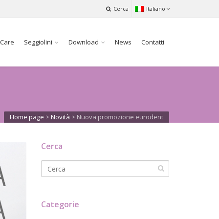
Cerca
Italiano
 Care
Seggiolini
Download
News
Contatti
Home page
>
Novità
>
Nuova promozione eurodent
Cerca
Categorie