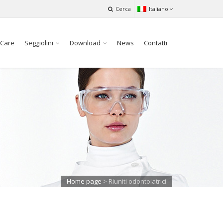
Cerca
Italiano
 Care
Seggiolini
Download
News
Contatti
Home page
>
Riuniti odontoiatrici