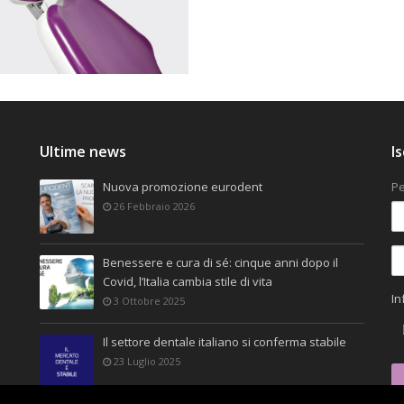
Ultime news
I
Nuova promozione eurodent
Pe
26 Febbraio 2026
Benessere e cura di sé: cinque anni dopo il
Covid, l’Italia cambia stile di vita
In
3 Ottobre 2025
Il settore dentale italiano si conferma stabile
23 Luglio 2025