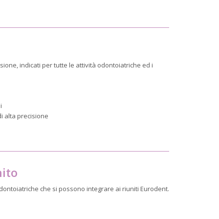
ione, indicati per tutte le attività odontoiatriche ed i
i
i alta precisione
nito
ntoiatriche che si possono integrare ai riuniti Eurodent.