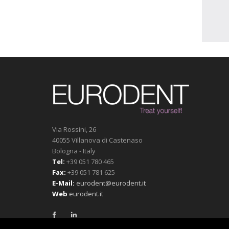
Via Rossini, 26
40055 Villanova di Castenaso
Bologna - Italy
Tel:
+39 051 780 465
Fax:
+39 051 781 625
E-Mail:
eurodent@eurodent.it
Web
eurodent.it