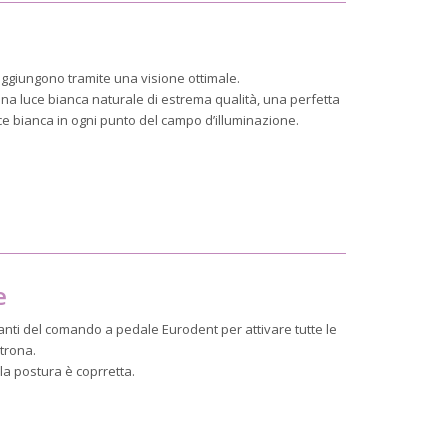
 raggiungono tramite una visione ottimale.
a luce bianca naturale di estrema qualità, una perfetta
ce bianca in ogni punto del campo d’illuminazione.
e
nti del comando a pedale Eurodent per attivare tutte le
ltrona.
 la postura è coprretta.