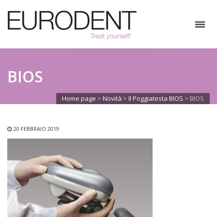
BIOS
Home page
>
Novità
>
Il Poggiatesta BIOS
>
BIOS
20 FEBBRAIO 2019