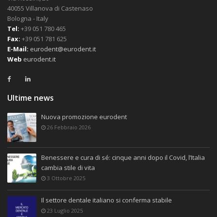
40055 Villanova di Castenaso
Bologna - Italy
Tel:
+39 051 780 465
Fax:
+39 051 781 625
E-Mail:
eurodent@eurodent.it
Web
eurodent.it
Ultime news
Nuova promozione eurodent
26 Febbraio 2026
Benessere e cura di sé: cinque anni dopo il Covid, l’Italia
cambia stile di vita
3 Ottobre 2025
Il settore dentale italiano si conferma stabile
23 Luglio 2025