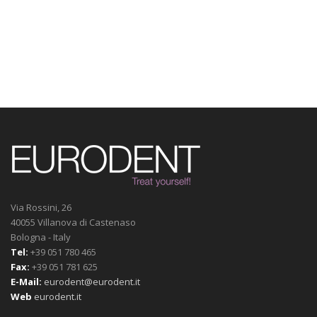
Via Rossini, 26
40055 Villanova di Castenaso
Bologna - Italy
Tel:
+39 051 780 465
Fax:
+39 051 781 625
E-Mail:
eurodent@eurodent.it
Web
eurodent.it