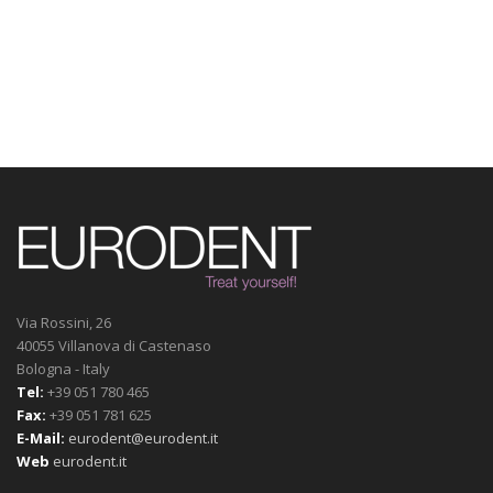
Via Rossini, 26
40055 Villanova di Castenaso
Bologna - Italy
Tel:
+39 051 780 465
Fax:
+39 051 781 625
E-Mail:
eurodent@eurodent.it
Web
eurodent.it