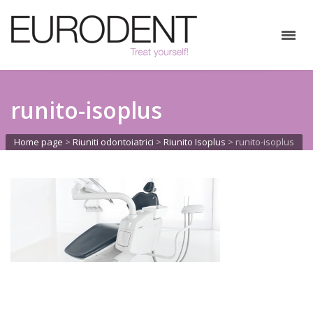
runito-isoplus
Home page
>
Riuniti odontoiatrici
>
Riunito Isoplus
>
runito-isoplus